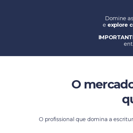
Domine as 
e
explore 
IMPORTANT
ent
O mercado 
q
O profissional que domina a escritu