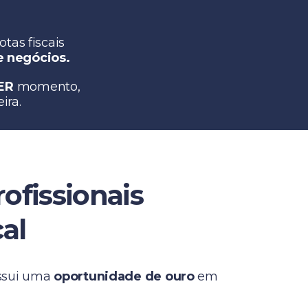
tas fiscais
e negócios.
ER
momento,
ira.
ofissionais
al
ossui uma
oportunidade de ouro
em