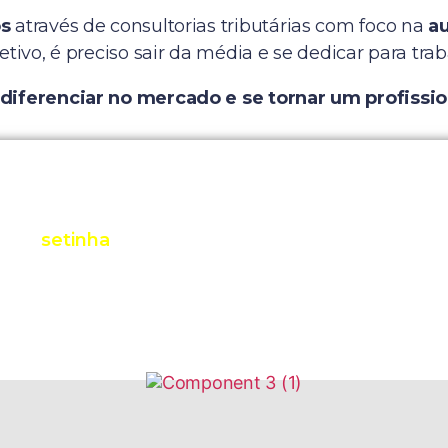
s
através de consultorias tributárias com foco na
au
tivo, é preciso sair da média e se dedicar para tr
 diferenciar no mercado e se tornar um profissi
ue na
setinha
para conhecer o conteúdo programá